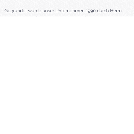
Gegründet wurde unser Unternehmen 1990 durch Herrn
Günther Schneider und Herrn Bernd Winter. Im Jahr 1981
erhielt Herr Bernd Winter den Meisterbrief im
Elektrohandwerk und von 1997 bis 2017 war er alleiniger
Gesellschafter / Geschäftsführer, nachdem sich Herr
Schneider aus dem Unternehmen zurückgezogen hat.
Seit 1995 arbeitet Frau Cornelia Winter Hand in Hand mit
Ihrem Mann Bernd Winter, als Buchhalterin und Prokuristin
im Unternehmen. Zukunftsorientiert absolvierte auch Herr
Marcel Winter im Jahr 2011 erfolgreich seine Meisterschule,
mit dem Meisterbrief und ist seither Vorarbeiter für den
Bereich Fernmeldetechnik.
Seit dem Juni 2017 ist Marcel Winter ebenfalls
Geschäftsführer. Somit arbeiten Vater und Sohn im
Familienunternehmen als Geschäftsführer eng zusammen.